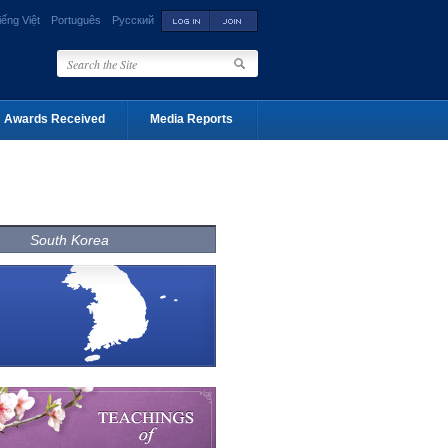
iếng Việt
Português
Русский
Awards Received
Media Reports
South Korea