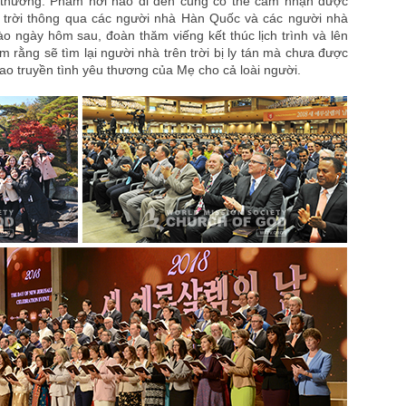
 thương. Phàm nơi nào đi đến cũng có thể cảm nhận được
n trời thông qua các người nhà Hàn Quốc và các người nhà
ào ngày hôm sau, đoàn thăm viếng kết thúc lịch trình và lên
 rằng sẽ tìm lại người nhà trên trời bị ly tán mà chưa được
rao truyền tình yêu thương của Mẹ cho cả loài người.