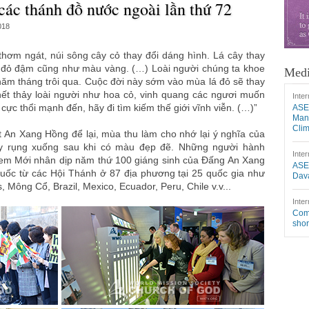
ác thánh đồ nước ngoài lần thứ 72
018
ơm ngát, núi sông cây cỏ thay đổi dáng hình. Lá cây thay
i đỏ đậm cũng như màu vàng. (…) Loài người chúng ta khoe
Medi
năm tháng trôi qua. Cuộc đời này sớm vào mùa lá đỏ sẽ thay
hết thảy loài người như hoa cỏ, vinh quang các ngươi muốn
Inter
ực thổi mạnh đến, hãy đi tìm kiếm thế giới vĩnh viễn. (…)”
ASE
Mang
Cli
 An Xang Hồng để lại, mùa thu làm cho nhớ lại ý nghĩa của
ây rụng xuống sau khi có màu đẹp đẽ. Những người hành
Inter
lem Mới nhân dịp năm thứ 100 giáng sinh của Đấng An Xang
ASE
ốc từ các Hội Thánh ở 87 địa phương tại 25 quốc gia như
Dava
, Mông Cổ, Brazil, Mexico, Ecuador, Peru, Chile v.v...
Inter
Comm
shor