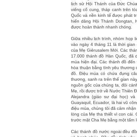
lịch sử Hội Thánh của Đức Chúa
viếng cố cung, tháp canh trên t
Quốc và nền kinh tế được phát t
hiến dâng Hội Thánh Dongtan, H
được hoàn thành nhanh chóng.
Giữa nhiều lịch trình, nhóm họp 
vào ngày 4 tháng 11 là thời gian 
của Mẹ Giêrusalem Mới. Các thánh
17.000 thánh đồ Hàn Quốc, đã d
múa hiện đại. Các thánh đồ đến t
hòa thuận bằng tình yêu thương c
đồ. Điệu múa có chứa đựng câu
thương, sanh ra trên thế gian nà
nguồn gốc của chúng ta, đôi cánh
Mẹ, rồi được trở về Nước Thiên Đ
Alejandra (giáo sư đại học) v
Guayaquil, Ecuador, là hai vũ cô
điệu múa, chúng tôi đã cảm nhận
lòng của Mẹ tha thiết vì con cái. 
trước mặt Cha Mẹ bằng một tấm lò
Các thánh đồ nước ngoài đều đồn