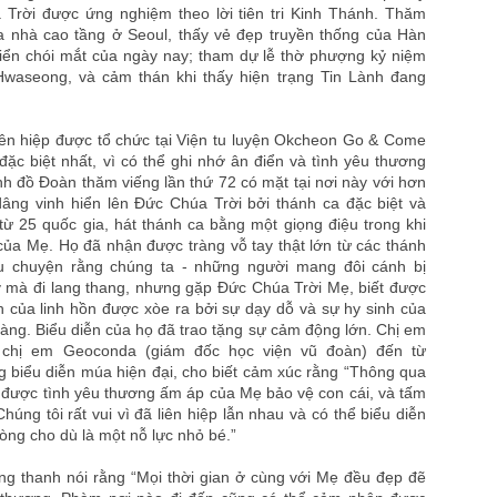
 Trời được ứng nghiệm theo lời tiên tri Kinh Thánh. Thăm
òa nhà cao tầng ở Seoul, thấy vẻ đẹp truyền thống của Hàn
riển chói mắt của ngày nay; tham dự lễ thờ phượng kỷ niệm
waseong, và cảm thán khi thấy hiện trạng Tin Lành đang
liên hiệp được tổ chức tại Viện tu luyện Okcheon Go & Come
đặc biệt nhất, vì có thể ghi nhớ ân điển và tình yêu thương
 đồ Đoàn thăm viếng lần thứ 72 có mặt tại nơi này với hơn
âng vinh hiển lên Đức Chúa Trời bởi thánh ca đặc biệt và
ừ 25 quốc gia, hát thánh ca bằng một giọng điệu trong khi
ủa Mẹ. Họ đã nhận được tràng vỗ tay thật lớn từ các thánh
 chuyện rằng chúng ta - những người mang đôi cánh bị
y mà đi lang thang, nhưng gặp Đức Chúa Trời Mẹ, biết được
 của linh hồn được xòe ra bởi sự dạy dỗ và sự hy sinh của
àng. Biểu diễn của họ đã trao tặng sự cảm động lớn. Chị em
à chị em Geoconda (giám đốc học viện vũ đoàn) đến từ
ng biểu diễn múa hiện đại, cho biết cảm xúc rằng “Thông qua
 được tình yêu thương ấm áp của Mẹ bảo vệ con cái, và tấm
Chúng tôi rất vui vì đã liên hiệp lẫn nhau và có thể biểu diễn
ng cho dù là một nỗ lực nhỏ bé.”
g thanh nói rằng “Mọi thời gian ở cùng với Mẹ đều đẹp đẽ