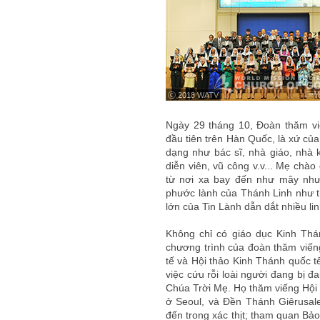
ⓒ 2018 WATV
Ngày 29 tháng 10, Đoàn thăm vi
đầu tiên trên Hàn Quốc, là xứ của
dạng như bác sĩ, nhà giáo, nhà k
diễn viên, vũ công v.v... Mẹ chào
từ nơi xa bay đến như mây như
phước lành của Thánh Linh như t
lớn của Tin Lành dẫn dắt nhiều li
Không chỉ có giáo dục Kinh Thá
chương trình của đoàn thăm viến
tế và Hội thảo Kinh Thánh quốc tế,
việc cứu rỗi loài người đang bị đ
Chúa Trời Mẹ. Họ thăm viếng H
ở Seoul, và Đền Thánh Giêrusa
đến trong xác thịt; tham quan Bảo