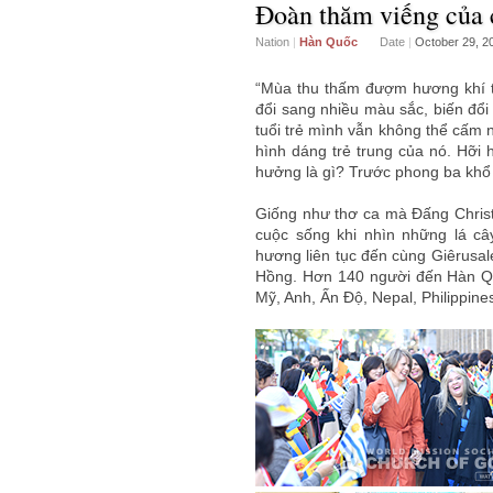
Đoàn thăm viếng của c
Nation
|
Hàn Quốc
Date
|
October 29, 2
“Mùa thu thấm đượm hương khí th
đổi sang nhiều màu sắc, biến đổ
tuổi trẻ mình vẫn không thể cấm 
hình dáng trẻ trung của nó. Hỡi 
hưởng là gì? Trước phong ba khổ c
Giống như thơ ca mà Đấng Christ
cuộc sống khi nhìn những lá c
hương liên tục đến cùng Giêrusa
Hồng. Hơn 140 người đến Hàn Qu
Mỹ, Anh, Ấn Độ, Nepal, Philippines