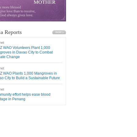
a Reports
net
Z WAO Volunteers Plant 1,000
roves in Davao City to Combat
mate Change
net
Z WAO Plants 1,000 Mangroves in
o City to Build a Sustainable Future
net
unity effort helps ease blood
tage in Penang