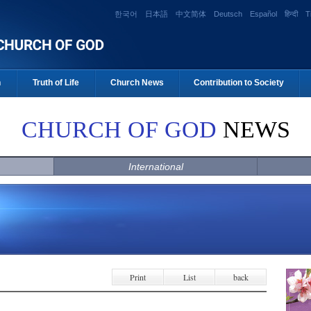
한국어
日本語
中文简体
Deutsch
Español
हिन्दी
T
n
Truth of Life
Church News
Contribution to Society
CHURCH OF GOD
NEWS
International
Print
List
back