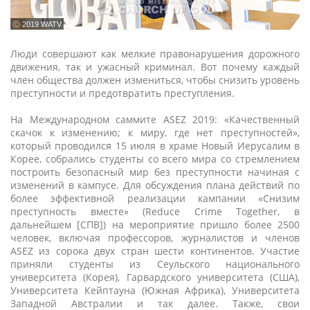
ⓒ 2019 WATV
Люди совершают как мелкие правонарушения дорожного
движения, так и ужасный криминал. Вот почему каждый
член общества должен измениться, чтобы снизить уровень
преступности и предотвратить преступления.
На Международном саммите ASEZ 2019: «Качественный
скачок к изменению; к миру, где нет преступностей»,
который проводился 15 июля в храме Новый Иерусалим в
Корее, собрались студенты со всего мира со стремлением
построить безопасный мир без преступности начиная с
изменений в кампусе. Для обсуждения плана действий по
более эффективной реализации кампании «Снизим
преступность вместе» (Reduce Crime Together, в
дальнейшем [СПВ]) на мероприятие пришло более 2500
человек, включая профессоров, журналистов и членов
ASEZ из сорока двух стран шести континентов. Участие
приняли студенты из Сеульского национального
университета (Корея), Гарвардского университета (США),
Университета Кейптауна (Южная Африка), Университета
Западной Австралии и так далее. Также, свои