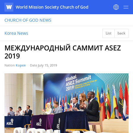
World Mission Society Church of God
WATV
CHURCH OF GOD
NEWS
Korea News
List
back
МЕЖДУНАРОДНЫЙ САММИТ ASEZ
2019
Nation
Корея
Date
July 15, 2019