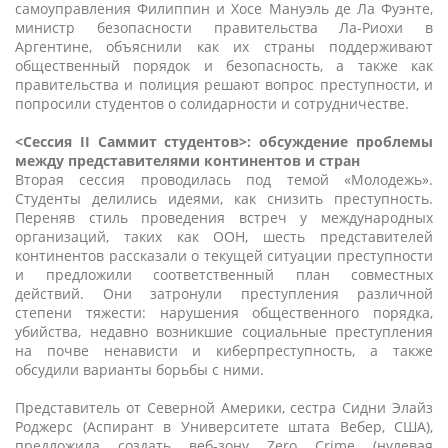
самоуправления Филиппин и Хосе Мануэль де Ла Фуэнте,
министр безопасности правительства Ла-Риохи в
Аргентине, объяснили как их страны поддерживают
общественный порядок и безопасность, а также как
правительства и полиция решают вопрос преступности, и
попросили студентов о солидарности и сотрудничестве.
<Сессия II Саммит студентов>: обсуждение проблемы
между представителями континентов и стран
Вторая сессия проводилась под темой «Молодежь».
Студенты делились идеями, как снизить преступность.
Переняв стиль проведения встреч у международных
организаций, таких как ООН, шесть представителей
континентов рассказали о текущей ситуации преступности
и предложили соответственный план совместных
действий. Они затронули преступления различной
степени тяжести: нарушения общественного порядка,
убийства, недавно возникшие социальные преступления
на почве ненависти и киберпреступность, а также
обсудили варианты борьбы с ними.
Представитель от Северной Америки, сестра Сидни Элайз
Роджерс (Аспирант в Университете штата Вебер, США),
предложила создать веб-зону Zero Crime (нулевая