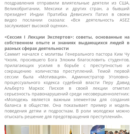
поздравления отправили влиятельные деятели из США,
Великобритании, Мексики и других стран, а бывший
президент Индии Пратибха Девисингх Патил в своем
видео послании сказала: «Вся деятельность ASEZ
заслуживает высокой оценки».
<Сессия I Лекции Экспертов>: советы, основанные на
собственном опыте и знаниях выдающихся людей в
разных сферах деятельности
Саммит начался с молитвы Генерального пастора Ким Чу
Чхоля, просившего Бога Элохим благословить студентов,
прилагающих усилия в борьбе с преступностью и
сокращению количества преступлений. Темой первой
сессии была «Мотивация». Администратор Уголовно-
процессуального кодекса судебной власти Перу Давид
Альберто Маркос Пискоя в своей лекции отметил
серьезность правонарушений среди несовершеннолетних:
«Молодежь является важным элементом для создания
баланса в обществе. Она показывает пример и модель
поведения детям и подросткам. В роли молодежи можно
отыскать решение для предотвращения преступлений».