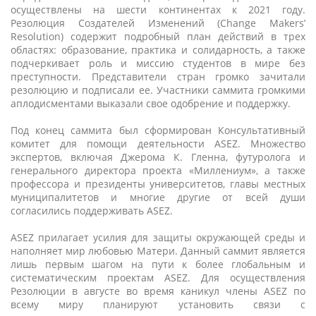
осуществлены на шести континентах к 2021 году.
Резолюция Создателей Изменений (Change Makers’
Resolution) содержит подробный план действий в трех
областях: образование, практика и солидарность, а также
подчеркивает роль и миссию студентов в мире без
преступности. Представители стран громко зачитали
резолюцию и подписали ее. Участники саммита громкими
аплодисментами выказали свое одобрение и поддержку.
Под конец саммита был сформирован Консультативный
комитет для помощи деятельности ASEZ. Множество
экспертов, включая Джерома К. Гленна, футуролога и
генерального директора проекта «Миллениум», а также
профессора и президенты университетов, главы местных
муниципалитетов и многие другие от всей души
согласились поддерживать ASEZ.
ASEZ прилагает усилия для защиты окружающей среды и
наполняет мир любовью Матери. Данный саммит является
лишь первым шагом на пути к более глобальным и
систематическим проектам ASEZ. Для осуществления
Резолюции в августе во время каникул члены ASEZ по
всему миру планируют установить связи с